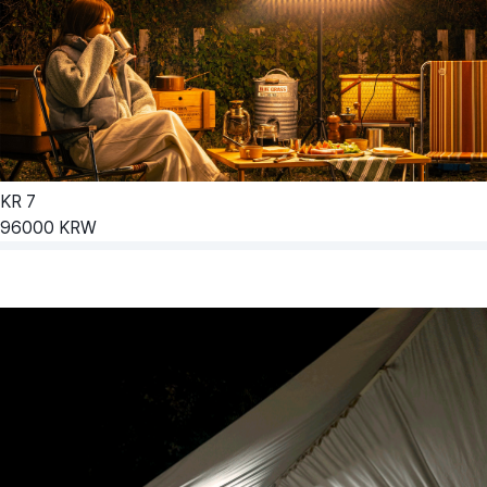
KR
7
96000
KRW