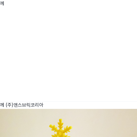
함께
wadiz NEXT BRAND
와디즈 블로그
공
와디즈 파트너 서비스
브랜드 스토리
이
IP 라이선스 사업 신청
브랜드 슬로건
보
와디즈 스쿨
협력 프로그램
와디
도움말센터
와디즈 어워즈
채
서포터클럽 멤버십
성공 프로젝트
함께
(주)앤스브릭코리아