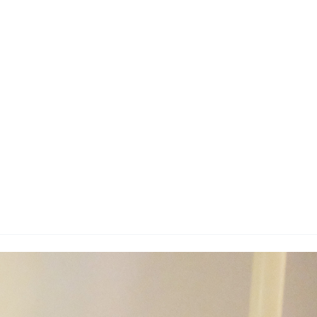
지사항
벤트
new
도자료
즈 IR
용