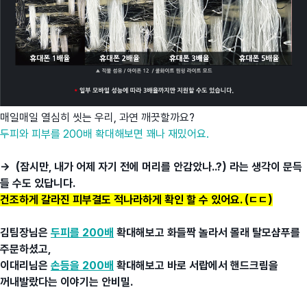
매일매일 열심히 씻는 우리, 과연 깨끗할까요?
두피와 피부를 200배 확대해보면 꽤나 재밌어요.
→ (잠시만, 내가 어제 자기 전에 머리를 안감았나..?) 라는 생각이 문득
들 수도 있답니다.
건조하게 갈라진 피부결도 적나라하게 확인 할 수 있어요. (ㄷㄷ)
김팀장님은
두피를 200배
확대해보고 화들짝 놀라서 몰래 탈모샴푸를
주문하셨고,
이대리님은
손등을 200배
확대해보고 바로 서랍에서 핸드크림을
꺼내발랐다는 이야기는 안비밀.