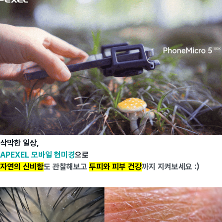
삭막한 일상,
APEXEL 모바일 현미경
으로
자연의 신비함
도 관찰해보고
두피와 피부 건강
까지 지켜보세요 :)