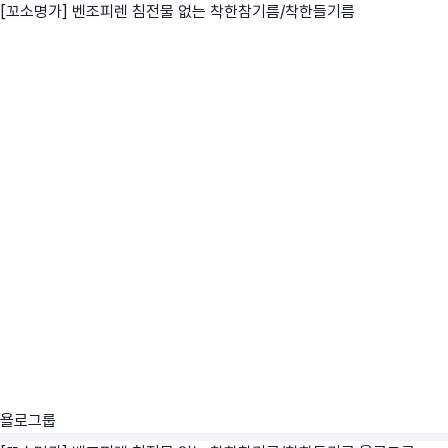
[꼬소명가] 벤조피렌 침전물 없는 착한참기름/착한들기름
욜로그룹