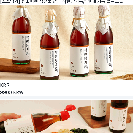
[꼬소명가] 벤조피렌 침전물 없는 착한참기름/착한들기름
욜로그룹
KR
7
9900
KRW