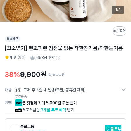
1/3
스
공유
토
특별헤택
어
[꼬소명가] 벤조피렌 침전물 없는 착한참기름/착한들기름
스
토
4.8
(
80
)
663
명 참여
참여 수 정보
리
상
38
%
9,900
원
15,900원
세
페
배송
구매 후 2일 내 발송(주말, 공휴일 제외)
이
무료배송
지
혜택
앱 첫결제
최대 5,000원 쿠폰 받기
서포터클럽
3개월 무료 혜택
받기
욜로그룹
팔로우