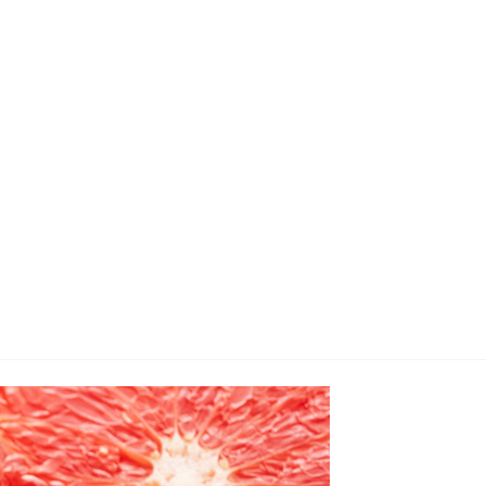
지사항
벤트
new
도자료
즈 IR
용