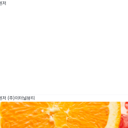
렌저
wadiz NEXT BRAND
와디즈 블로그
공
와디즈 파트너 서비스
브랜드 스토리
이
IP 라이선스 사업 신청
브랜드 슬로건
보
와디즈 스쿨
협력 프로그램
와디
도움말센터
와디즈 어워즈
채
서포터클럽 멤버십
성공 프로젝트
렌저
(주)이터널뷰티