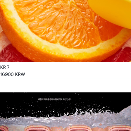
KR
7
16900
KRW