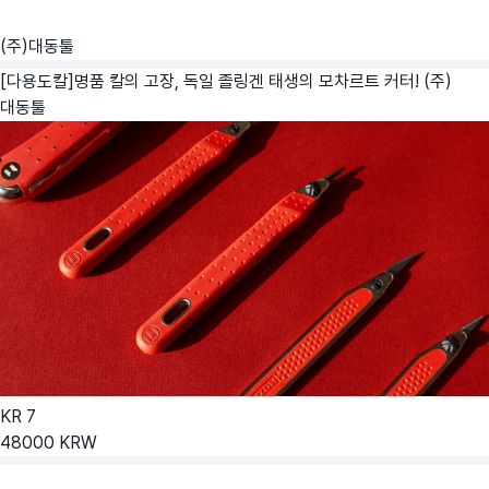
(주)대동툴
[다용도칼]명품 칼의 고장, 독일 졸링겐 태생의 모차르트 커터!
(주)
대동툴
KR
7
48000
KRW