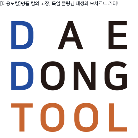
[다용도칼]명품 칼의 고장, 독일 졸링겐 태생의 모차르트 커터!