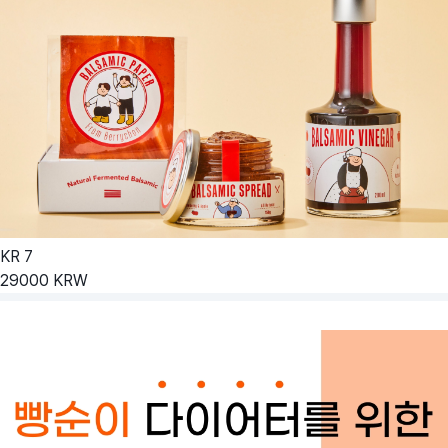
KR
7
29000
KRW