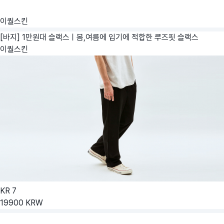
이퀄스킨
[바지] 1만원대 슬랙스ㅣ봄,여름에 입기에 적합한 루즈핏 슬랙스
이퀄스킨
KR
7
19900
KRW