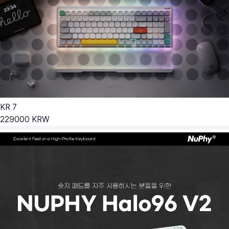
KR
7
229000
KRW