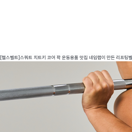
[헬스벨트]스쿼트 치트키 코어 꽉 운동용품 맛집 네임랩이 만든 리프팅