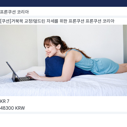
프론쿠션 코리아
[쿠션]거북목 교정!엎드린 자세를 위한 프론쿠션
프론쿠션 코리아
KR
7
48300
KRW