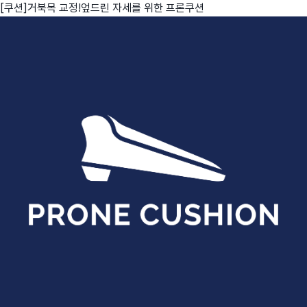
[쿠션]거북목 교정!엎드린 자세를 위한 프론쿠션