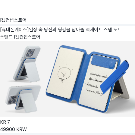
RJ컨셉스토어
[휴대폰케이스]일상 속 당신의 영감을 담아줄 맥세이프 스냅 노트
스탠드
RJ컨셉스토어
KR
7
49900
KRW