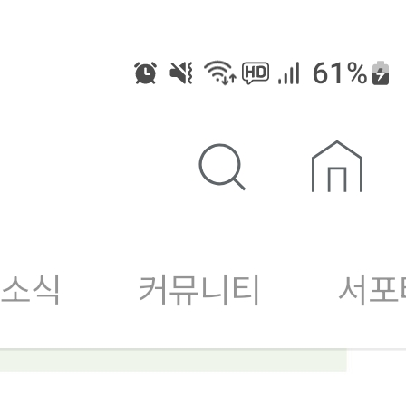
wadiz NEXT BRAND
와디즈 블로그
공
와디즈 파트너 서비스
브랜드 스토리
이
IP 라이선스 사업 신청
브랜드 슬로건
보
와디즈 스쿨
협력 프로그램
와디
도움말센터
와디즈 어워즈
채
서포터클럽 멤버십
성공 프로젝트