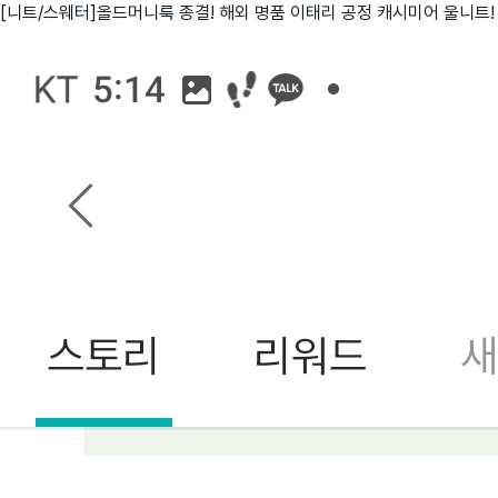
[니트/스웨터]올드머니룩 종결! 해외 명품 이태리 공정 캐시미어 울니트!
친구
와디즈 에디션
메이커센터