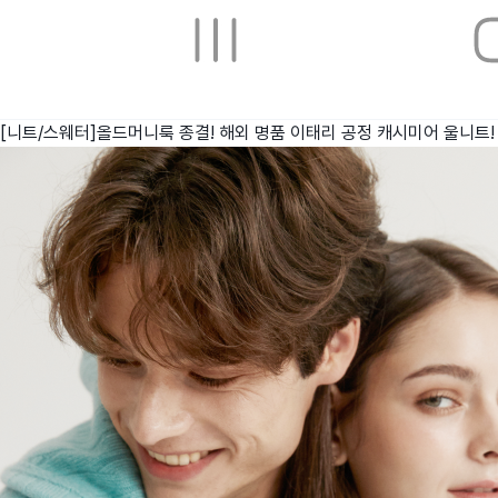
[니트/스웨터]올드머니룩 종결! 해외 명품 이태리 공정 캐시미어 울니트!