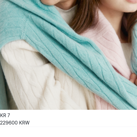
KR
7
229600
KRW