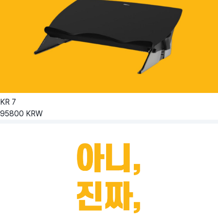
KR
7
95800
KRW