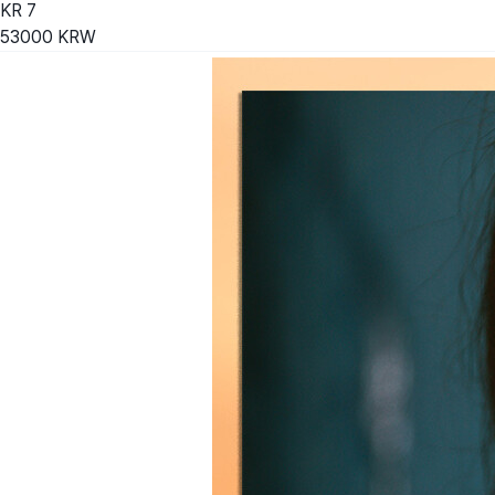
KR
7
53000
KRW