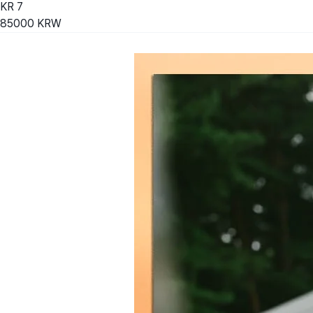
KR
7
85000
KRW