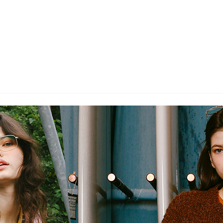
wadiz NEXT BRAND
와디즈 블로그
공
와디즈 파트너 서비스
브랜드 스토리
이
IP 라이선스 사업 신청
브랜드 슬로건
보
와디즈 스쿨
협력 프로그램
와디
도움말센터
와디즈 어워즈
채
서포터클럽 멤버십
성공 프로젝트