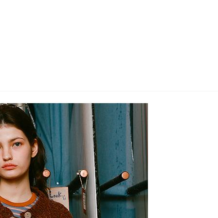
지사항
벤트
new
도자료
즈 IR
용