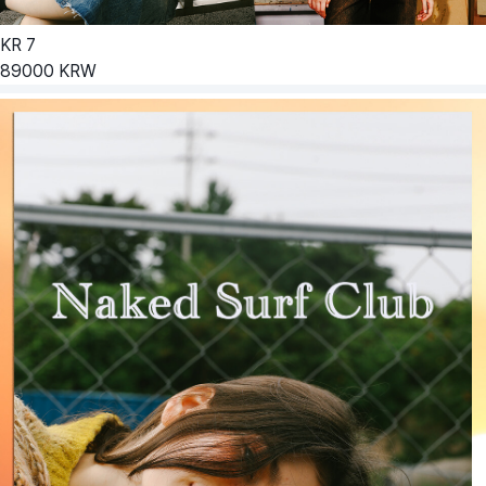
KR
7
89000
KRW