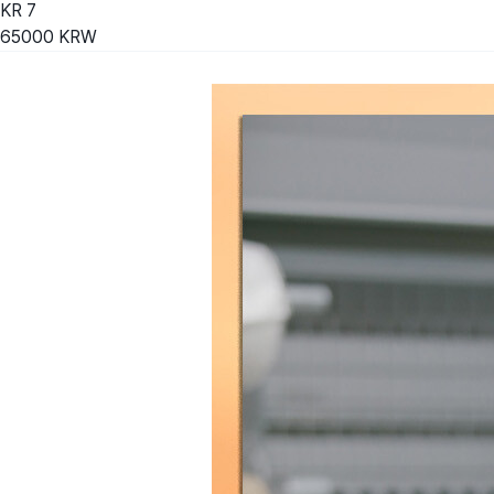
KR
7
65000
KRW