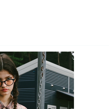
지사항
벤트
new
도자료
즈 IR
용