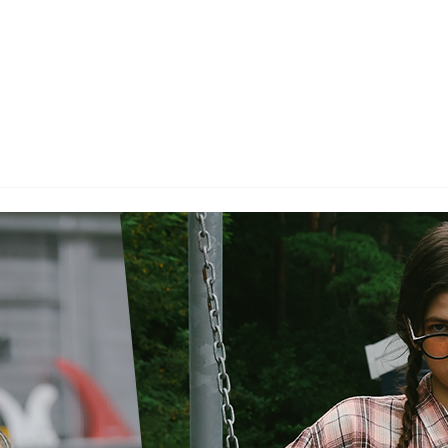
wadiz NEXT BRAND
와디즈 블로그
공
와디즈 파트너 서비스
브랜드 스토리
이
IP 라이선스 사업 신청
브랜드 슬로건
보
와디즈 스쿨
협력 프로그램
와디
도움말센터
와디즈 어워즈
채
서포터클럽 멤버십
성공 프로젝트