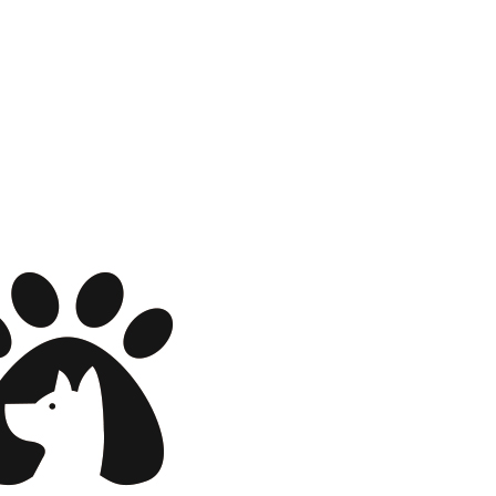
wadiz NEXT BRAND
와디즈 블로그
공
와디즈 파트너 서비스
브랜드 스토리
이
IP 라이선스 사업 신청
브랜드 슬로건
보
와디즈 스쿨
협력 프로그램
와디
도움말센터
와디즈 어워즈
채
서포터클럽 멤버십
성공 프로젝트