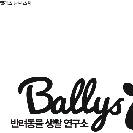
밸리스 날씬 스틱
친구
와디즈 에디션
메이커센터