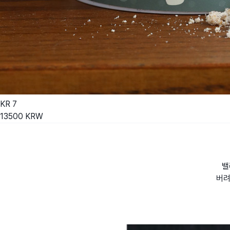
KR
7
13500
KRW
밸
버려