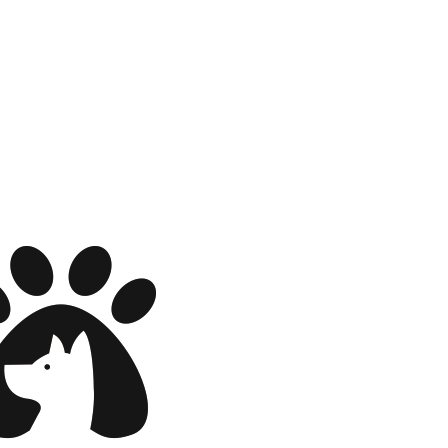
wadiz NEXT BRAND
와디즈 블로그
공
와디즈 파트너 서비스
브랜드 스토리
이
IP 라이선스 사업 신청
브랜드 슬로건
보
와디즈 스쿨
협력 프로그램
와디
도움말센터
와디즈 어워즈
채
서포터클럽 멤버십
성공 프로젝트