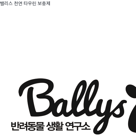
밸리스 천연 타우린 보충제
친구
와디즈 에디션
메이커센터