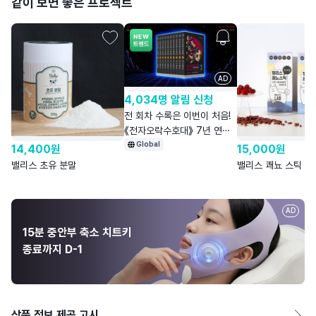
같이 보면 좋은 프로젝트
AD
4,034명 알림 신청
전 회차 수록은 이번이 처음!
《전자오락수호대》 7년 연재
최초 완전판
Global
14,400
원
15,000
원
밸리스 초유 분말
밸리스 쾌뇨 스틱
AD
15분 중안부 축소 치트키
종료까지 D-1
상품 정보 제공 고시