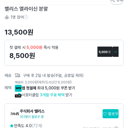
토
밸리스 엘라이신 분말
어
1
명 참여
스
참여 수 정보
토
13,500
원
리
상
세
첫 결제 시
5,000원
즉시 적용
페
8,500
원
이
지
배송
구매 후 2일 내 발송(주말, 공휴일 제외)
배송비
3,000
원
(제주/도서산간 6,000원)
혜택
앱 첫결제
최대 5,000원 쿠폰 받기
서포터클럽
3개월 무료 혜택
받기
주식회사 밸리스
팔로우
101명이 팔로우 중
만족도 4.0
(72개)