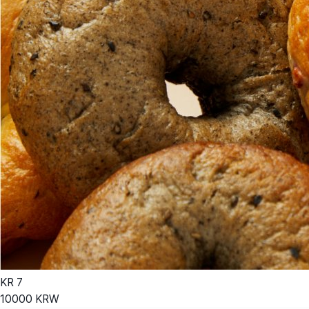
KR
7
10000
KRW