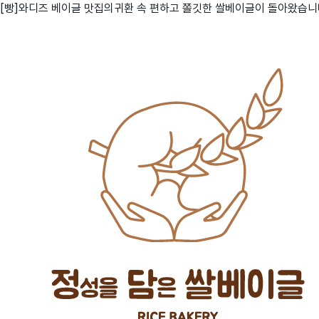
[빵]와디즈 베이글 맛집의귀환 속 편하고 쫄깃한 쌀베이글이 돌아왔습니
친구
와디즈 에디션
메이커센터