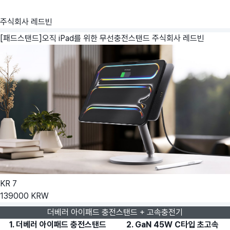
주식회사 레드빈
[패드스탠드]오직 iPad를 위한 무선충전스탠드
주식회사 레드빈
KR
7
139000
KRW
더베러 아이패드 충전스탠드 + 고속충전기
1. 더베러 아이패드 충전스탠드
2. GaN 45W C타입 초고속