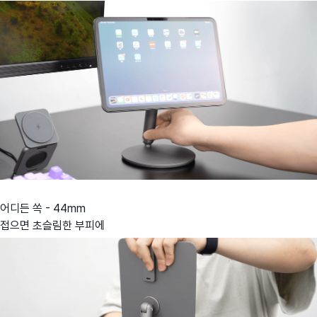
어디든 쏙 - 44mm
접으면 초슬림한 부피에