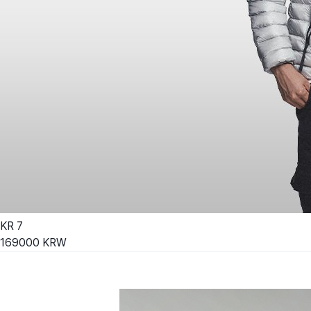
KR
7
169000
KRW