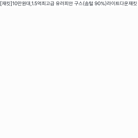
[재킷]10만원대,1.5억최고급 유러피안 구스(솜털 90%)라이트다운재킷
친구
와디즈 에디션
메이커센터