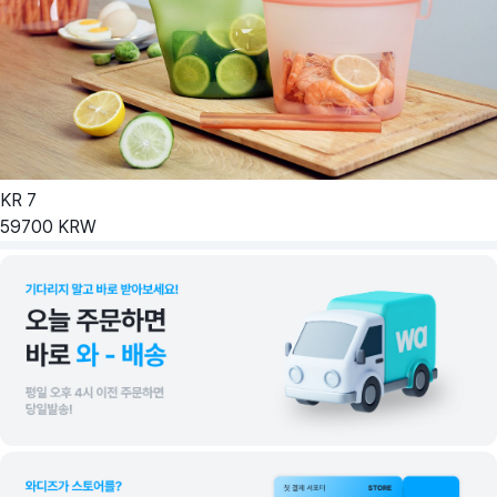
KR
7
59700
KRW