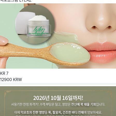
익모초크림
LYLAZ
KR
7
12900
KRW