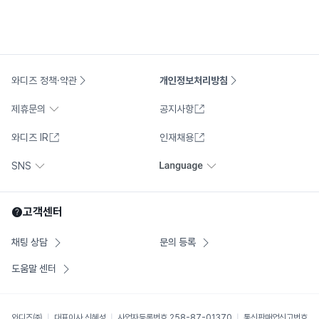
와디즈 정책·약관
개인정보처리방침
제휴문의
공지사항
와디즈 IR
인재채용
SNS
고객센터
채팅 상담
문의 등록
도움말 센터
와디즈㈜
대표이사
신혜성
사업자등록번호
258-87-01370
통신판매업신고번호