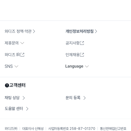
와디즈 정책·약관
개인정보처리방침
제휴문의
공지사항
와디즈 IR
인재채용
SNS
고객센터
채팅 상담
문의 등록
도움말 센터
와디즈㈜
대표이사
신혜성
사업자등록번호
258-87-01370
통신판매업신고번호