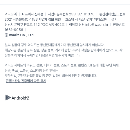
와디즈㈜
대표이사
신혜성
사업자등록번호
258-87-01370
통신판매업신고번호
2021-성남분당C-1153
사업자 정보 확인
호스팅 서비스사업자:
와디즈㈜
경기
성남시 분당구 판교로 242 PDC A동 402호
이메일 상담
info@wadiz.kr
전화번호
1661-9056
ⓒ wadiz Co., Ltd.
일부 상품의 경우 와디즈는 통신판매중개자이며 통신판매 당사자가 아닙니다.
해당되는 상품의 경우 상품, 상품 정보, 거래에 관한 의무와 책임은 판매자에게 있으므로, 각
상품 페이지에서 구체적인 내용을 확인해 주시기 바랍니다.
와디즈 사이트의 리워드 정보, 메이커 정보, 스토리 정보, 콘텐츠, UI 등에 대한 무단 복제,
전송, 배포, 크롤링, 스크래핑 등의 행위는
저작권법, 콘텐츠산업진흥법 등 관련 법령에 의하여 엄격히 금지됩니다.
콘텐츠산업 진흥법에 따른 표시
Android앱