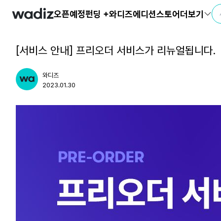
오픈예정
펀딩 +
와디즈에디션
스토어
더보기
친구
와디즈 에디션
[서비스 안내] 프리오더 서비스가 리뉴얼됩니다.
메이커센터
와디즈
2023.01.30