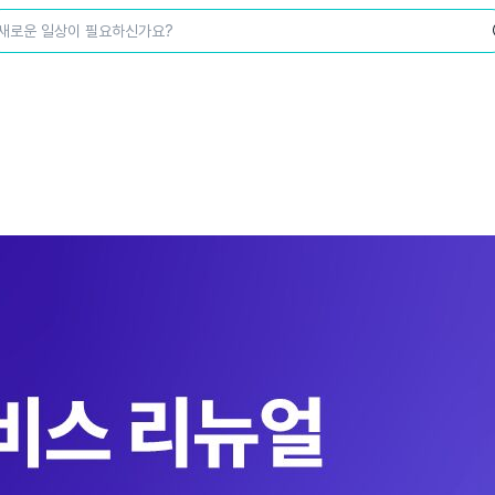
새로운 일상이 필요하신가요?
wadiz NEXT BRAND
와디즈 블로그
공
와디즈 파트너 서비스
브랜드 스토리
이
IP 라이선스 사업 신청
브랜드 슬로건
보
와디즈 스쿨
협력 프로그램
와디
도움말센터
와디즈 어워즈
채
서포터클럽 멤버십
성공 프로젝트