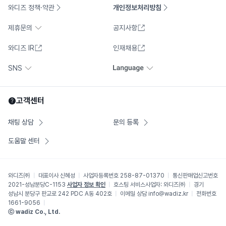
와디즈 정책·약관
개인정보처리방침
제휴문의
공지사항
와디즈 IR
인재채용
SNS
고객센터
채팅 상담
문의 등록
도움말 센터
와디즈㈜
대표이사
신혜성
사업자등록번호
258-87-01370
통신판매업신고번호
2021-성남분당C-1153
사업자 정보 확인
호스팅 서비스사업자:
와디즈㈜
경기
성남시 분당구 판교로 242 PDC A동 402호
이메일 상담
info@wadiz.kr
전화번호
1661-9056
ⓒ wadiz Co., Ltd.