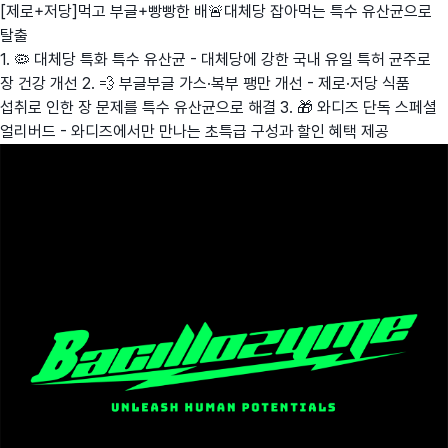
[제로+저당]먹고 부글+빵빵한 배🚨대체당 잡아먹는 특수 유산균으로
탈출
1. 🦠 대체당 특화 특수 유산균 - 대체당에 강한 국내 유일 특허 균주로
장 건강 개선 2. 💨 부글부글 가스·복부 팽만 개선 - 제로·저당 식품
섭취로 인한 장 문제를 특수 유산균으로 해결 3. 🎁 와디즈 단독 스페셜
얼리버드 - 와디즈에서만 만나는 초특급 구성과 할인 혜택 제공