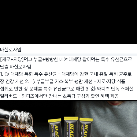
바실로자임
[제로+저당]먹고 부글+빵빵한 배🚨대체당 잡아먹는 특수 유산균으로
탈출
바실로자임
1. 🦠 대체당 특화 특수 유산균 - 대체당에 강한 국내 유일 특허 균주로
장 건강 개선 2. 💨 부글부글 가스·복부 팽만 개선 - 제로·저당 식품
섭취로 인한 장 문제를 특수 유산균으로 해결 3. 🎁 와디즈 단독 스페셜
얼리버드 - 와디즈에서만 만나는 초특급 구성과 할인 혜택 제공