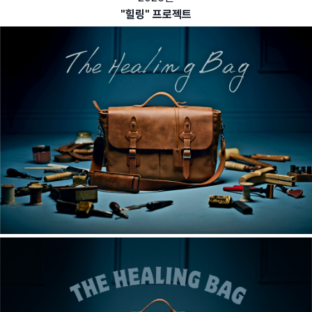
"힐링" 프로젝트