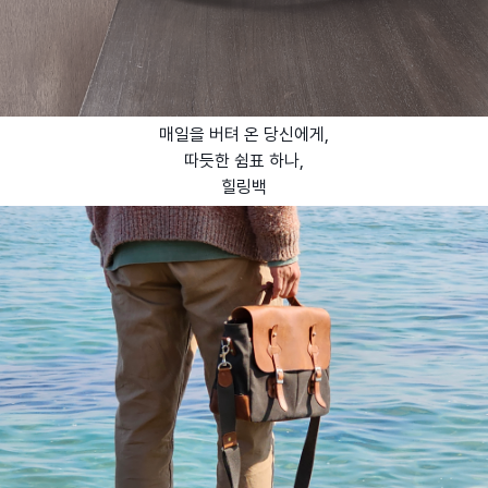
매일을 버텨 온 당신에게,
따듯한 쉼표 하나,
힐링백