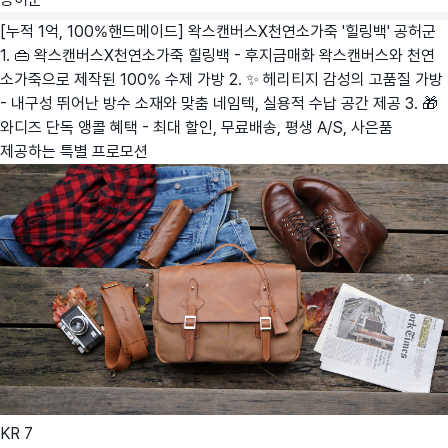
[누적 1억, 100%핸드메이드] 왁스캔버스X천연소가죽 '힐링백'
공허군
1. 👜 왁스캔버스X천연소가죽 힐링백 - 후지금매화 왁스캔버스와 천연
소가죽으로 제작된 100% 수제 가방 2. ✨ 헤리티지 감성의 고품질 가방
- 내구성 뛰어난 방수 소재와 맞춤 네임텍, 실용적 수납 공간 제공 3. 🎁
와디즈 단독 앵콜 혜택 - 최대 할인, 무료배송, 평생 A/S, 사은품
제공하는 특별 프로모션
KR
7