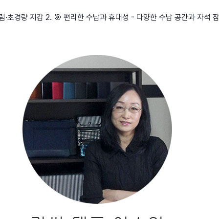
슬림·초경량 지갑 2. 🎯 편리한 수납과 휴대성 - 다양한 수납 공간과 자석 