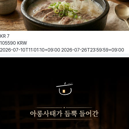
KR
7
105590
KRW
2026-07-10T11:01:10+09:00
2026-07-26T23:59:59+09:00