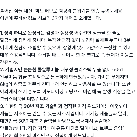
흩어진 짐들 대신, 캠프 허브로 캠핑의 분위기를 한층 높여보세요.
이번에 준비한 캠프 허브의 3가지 매력을 소개합니다.
1. 정리 하나로 완성되는 감성과 실용성
어수선한 짐들을 한 줄로
깔끔하게 정리해 줍니다. 복잡한 과정 없이 도킹락 설계로 누구나 3분
이내에 찬찬히 조립할 수 있으며, 상황에 맞게 3단으로 구성할 수 있어
매우 실용적입니다. 수납할 때는 주머니 한 개 크기로 쏙 들어가 이동도
간편하죠.
2. 가볍지만 든든한 풀알루미늄 내구성
플라스틱 부품 없이 6061
알루미늄 합금 프레임으로 튼튼하게 만들었습니다. 가벼운 무게지만
8kg의 하중을 거뜬히 견뎌내어 안심하고 사용하실 수 있습니다. 또한
야외에서 쓰기 좋도록 아노다이징 코팅으로 마감해 녹 발생 걱정을 덜고
고급스러움을 더했습니다.
3. 대한민국 30년 제조 기술력과 정직한 가격
위드기어는 아웃도어
제품을 제조하는 믿을 수 있는 제조사입니다. 저가형 제품들과 달리,
대한민국 30년 제조 기술력을 바탕으로 국내에서 꼼꼼하게
만들었습니다. 직접 제작하여 유통 마진을 덜어내고, 브랜드 운영에
필요한 최소한의 마진만으로 정직하게 선보입니다.