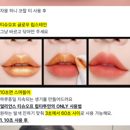
자몽 허니 코랄 티 사용 후
티슈오프 글로우 립스테인
그냥 바르고 닦아만 주세요
10초면 스며들어
하루종일 지속되는 생기를 만들어드려요
얼리언스 티슈오프 립타투만의 ONLY 사용법
원하는 발색 진하기 맞춰
3초에서 60초 사이
로 사용 가능해요.
1. 10초 사용 후