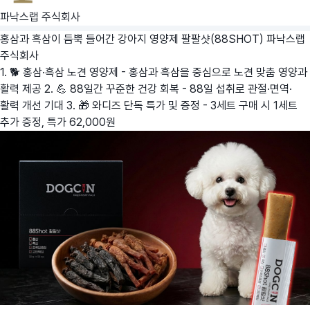
파낙스랩 주식회사
홍삼과 흑삼이 듬뿍 들어간 강아지 영양제 팔팔샷(88SHOT)
파낙스랩
주식회사
1. 🐕 홍삼·흑삼 노견 영양제 - 홍삼과 흑삼을 중심으로 노견 맞춤 영양과
활력 제공 2. 💪 88일간 꾸준한 건강 회복 - 88일 섭취로 관절·면역·
활력 개선 기대 3. 🎁 와디즈 단독 특가 및 증정 - 3세트 구매 시 1세트
추가 증정, 특가 62,000원