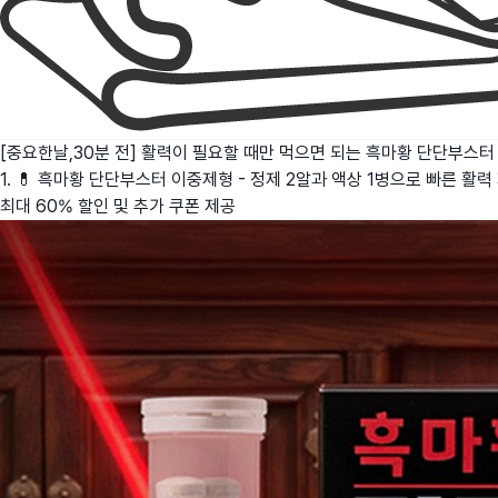
[중요한날,30분 전] 활력이 필요할 때만 먹으면 되는 흑마황 단단부스터
1. 💊 흑마황 단단부스터 이중제형 - 정제 2알과 액상 1병으로 빠른 활력
최대 60% 할인 및 추가 쿠폰 제공