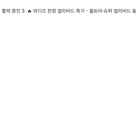
성 활력 증진 3. 🔥 와디즈 한정 얼리버드 특가 - 울트라·슈퍼 얼리버드 등