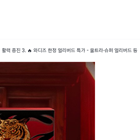
성 활력 증진 3. 🔥 와디즈 한정 얼리버드 특가 - 울트라·슈퍼 얼리버드 등