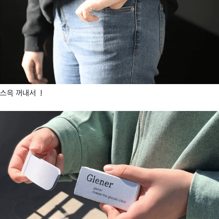
스윽 꺼내서 !