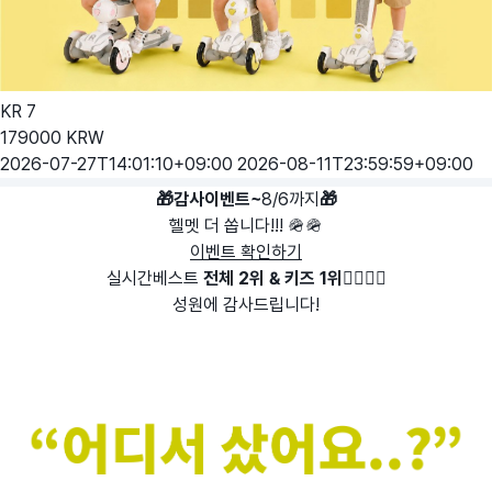
KR
7
179000
KRW
2026-07-27T14:01:10+09:00
2026-08-11T23:59:59+09:00
🎁
감사이벤트~
8/6까지
🎁
헬멧 더 쏩니다!!! 🪖🪖
이벤트 확인하기
실시간베스트
전체 2위 & 키즈 1위
🙇‍♀️
🙇‍♀️
성원에 감사드립니다!