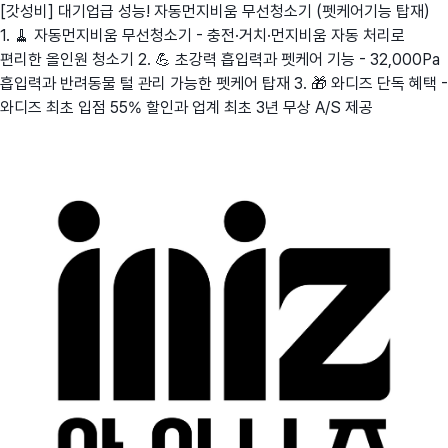
[갓성비] 대기업급 성능! 자동먼지비움 무선청소기 (펫케어기능 탑재)
1. 🧹 자동먼지비움 무선청소기 - 충전·거치·먼지비움 자동 처리로
편리한 올인원 청소기 2. 💪 초강력 흡입력과 펫케어 기능 - 32,000Pa
흡입력과 반려동물 털 관리 가능한 펫케어 탑재 3. 🎁 와디즈 단독 혜택 -
와디즈 최초 입점 55% 할인과 업계 최초 3년 무상 A/S 제공