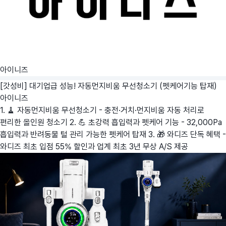
아이니즈
[갓성비] 대기업급 성능! 자동먼지비움 무선청소기 (펫케어기능 탑재)
아이니즈
1. 🧹 자동먼지비움 무선청소기 - 충전·거치·먼지비움 자동 처리로
편리한 올인원 청소기 2. 💪 초강력 흡입력과 펫케어 기능 - 32,000Pa
흡입력과 반려동물 털 관리 가능한 펫케어 탑재 3. 🎁 와디즈 단독 혜택 -
와디즈 최초 입점 55% 할인과 업계 최초 3년 무상 A/S 제공