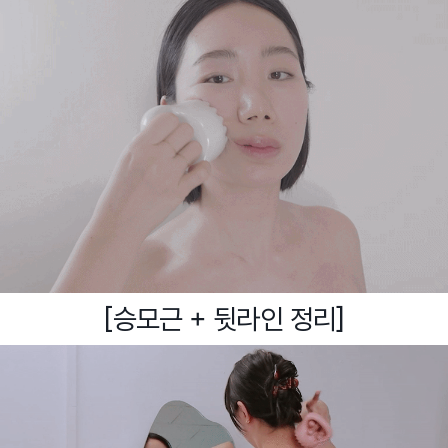
[승모근 + 뒷라인 정리]