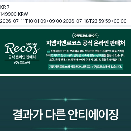
KR
7
149900
KRW
2026-07-11T10:01:09+09:00
2026-07-18T23:59:59+09:00