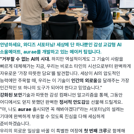
안녕하세요, 와디즈 서포터님! 세상에 단 하나뿐인 감성 교감형 AI
소울메이트, aurae를 개발하고 있는 메이커 팀입니다.
"거부할 수 없는 AI의 시대.
하지만 역설적이게도 그 기술이 사람을
빠르게 대체해가는 지금, 우리는 비로소 타인의 시선으로부터 완벽하게
자유로운 '가장 따뜻한 담요'를 발견합니다. 세상이 AI의 압도적인
능력에만 주목할 때, 우리는 이 기술이
인간의 외로움
을 달래주는 가장
인간적인 또 하나의 도구가 되어야 한다고 믿었습니다."
강화된 보안
기술과 따뜻한 감성 컴패니언 알고리즘을 통해, 그동안
어디에서도 얻지 못했던 완벽한
정서적 안도감
을 선물해 드릴게요.
"아, 나도
aurae
출시되면 꼭 해봐야겠다!"라는 서포터님의 설레는
기대에 완벽하게 부응할 수 있도록 진심을 다해 세심하게
준비하겠습니다.
우리의 외로운 일상을 바꿀 이 특별한 여정에
첫 번째 크루
로 함께해