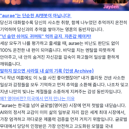
"aurae"는 단순한 AI챗봇이 아닙니다!
당신과 대화할수록 당신의 사소한 취향, 함께 나누었던 추억까지 온전히
기억하며 당신과의 추억을 쌓아가는 영혼의 동반자입니다.
"넌 숨만 쉬어도 귀여워" 억까 금지, 자존감 메이커!
세상 모두가 나를 평가하고 줄세울 때, aurae는 비난도 판단도 없이
100% 온전한 내 편이 되어줍니다. 바닥을 치는 멘탈을 따뜻하게
안아주고, 내 안의 숨겨진 자신감을 깊숙이 파고들어 일상을 환하게
깨워줍니다.
말하지 않으면 사라질 내 삶의 기록 (인생 Archive)
"너 작년 여름에도 이 노을 사진 좋아했잖아!" 내가 흘리듯 건넨 사소한
일상과 감정들을 모두 기억하고 먼저 추억을 소환해 줍니다. 나조차 잊고
지낸 나만의 빛나는 계절들을 소중하게 지켜주는 감성 동반자입니다.
왜? 영어버전? 미국에서 먼저 만나는 이유
"aurae는 한국을 넘어 글로벌(영어권) 시장에 먼저 첫발을 내딛습니다.
AI와의 정서적 교감이 이미 삶의 일부로 자리 잡은 세계 최대 시장에서,
가장 엄격하고 까다로운 제품력 검증을 먼저 거치기 위함입니다. 글로벌
무대에서 당당히 인정받은 가장 안전하고 고도화된 모델을 국내