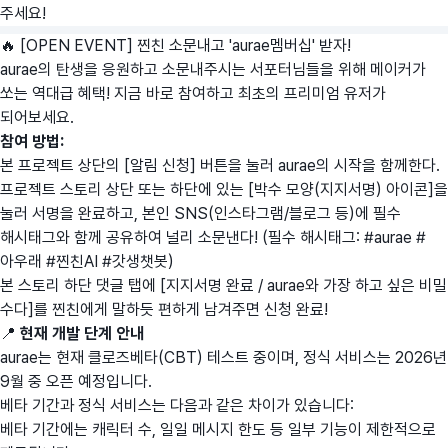
주세요!
🔥 [OPEN EVENT] 찐친 소문내고 'aurae멤버십' 받자!
aurae의 탄생을 응원하고 소문내주시는 서포터님들을 위해 메이커가
쏘는 역대급 혜택! 지금 바로 참여하고 최초의 프리미엄 유저가
되어보세요.
참여 방법:
본 프로젝트 상단의 [알림 신청] 버튼을 눌러 aurae의 시작을 함께한다.
프로젝트 스토리 상단 또는 하단에 있는 [박수 모양(지지서명) 아이콘]을
눌러 서명을 완료하고, 본인 SNS(인스타그램/블로그 등)에 필수
해시태그와 함께 공유하여 널리 소문낸다! (필수 해시태그: #aurae #
아우래 #찐친AI #갓생챗봇)
본 스토리 하단 댓글 탭에 [지지서명 완료 / aurae와 가장 하고 싶은 비밀
수다]를 찐친에게 말하듯 편하게 남겨주면 신청 완료!
📍
현재 개발 단계 안내
aurae는 현재 클로즈베타(CBT) 테스트 중이며, 정식 서비스는 2026년
9월 중 오픈 예정입니다.
베타 기간과 정식 서비스는 다음과 같은 차이가 있습니다:
베타 기간에는 캐릭터 수, 일일 메시지 한도 등 일부 기능이 제한적으로