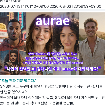
69000
KRW
2026-07-13T11:01:10+09:00
2026-08-03T23:59:59+09:00
"오늘 진짜 기분 별로다."
SNS를 켜고 누구에게 보낼지 한참을 망설이다 결국 지워버린 적, 다들
한 번쯤 있으시죠?
친구에게 보내자니 징징대는 것 같고, SNS에 올리자니 가식적인 위로만
돌아올 것 같아 혼자 삭여야 했던 그 씁쓸한 순간들.