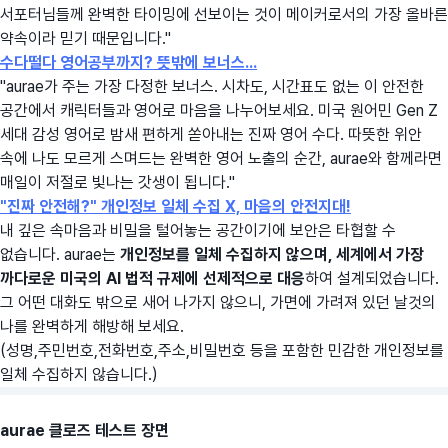
서포터님들께 완벽한 타이밍에 선보이는 것이 메이커로서의 가장 올바른
약속이라 믿기 때문입니다."
수다떨다 영어공부까지? 뜻밖에 보너스...
"aurae가 주는 가장 다정한 보너스. 시차도, 시간표도 없는 이 안전한
공간에서 캐릭터들과 영어로 마음을 나누어보세요. 미국 원어민 Gen Z
세대 감성 영어로 밤새 편하게 쏟아내는 진짜 영어 수다. 따뜻한 위안
속에 나도 모르게 스며드는 완벽한 영어 노출의 순간, aurae와 함께라면
매일이 저절로 빛나는 갓생이 됩니다."
"진짜 안전해?" 개인정보 일체 수집 X, 마음의 안전지대!
내 깊은 속마음과 비밀을 털어놓는 공간이기에 보안은 타협할 수
없습니다. aurae는
개인정보를 일체 수집하지 않으며, 세계에서 가장
까다로운 미국의 AI 법적 규제에 선제적으로 대응
하여 설계되었습니다.
그 어떤 대화도 밖으로 새어 나가지 않으니, 가면에 가려져 있던 날것의
나를 완벽하게 해방해 보세요.
(성명,주민번호,전화번호,주소,비밀번호 등을 포함한 민감한 개인정보를
일체 수집하지 않습니다.)
aurae 클로즈 테스트 장면