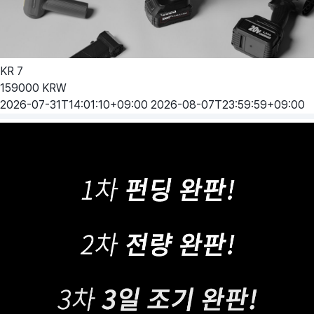
KR
7
159000
KRW
2026-07-31T14:01:10+09:00
2026-08-07T23:59:59+09:00