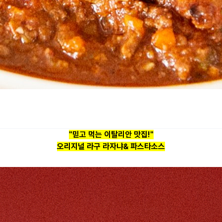
"믿고 먹는 이탈리안 맛집!"
오리지널 라구 라자냐& 파스타소스