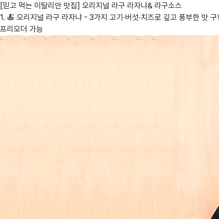
[믿고 먹는 이탈리안 맛집] 오리지널 라구 라자냐& 라구소스
1. 🍝 오리지널 라구 라자냐 - 3가지 고기·버섯·치즈로 깊고 풍부한 맛 
프리오더 가능