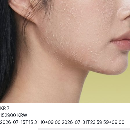
KR
7
152900
KRW
2026-07-15T15:31:10+09:00
2026-07-31T23:59:59+09:00