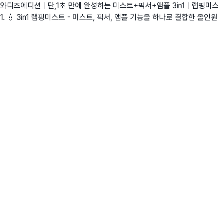
와디즈에디션ㅣ단,1초 만에 완성하는 미스트+픽서+앰플 3in1ㅣ랩핑미
1. 💧 3in1 랩핑미스트 - 미스트, 픽서, 앰플 기능을 하나로 결합한 올