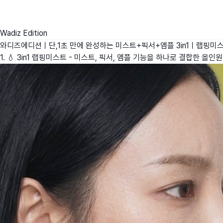
Wadiz Edition
와디즈에디션ㅣ단,1초 만에 완성하는 미스트+픽서+앰플 3in1ㅣ랩핑미
1. 💧 3in1 랩핑미스트 - 미스트, 픽서, 앰플 기능을 하나로 결합한 올