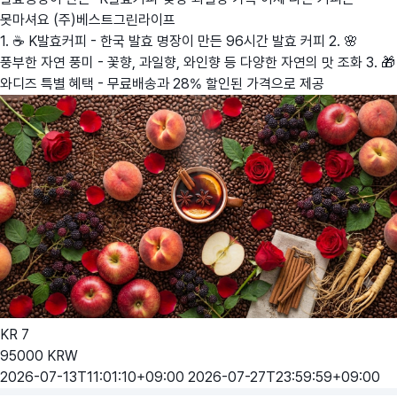
못마셔요
(주)베스트그린라이프
1. ☕ K발효커피 - 한국 발효 명장이 만든 96시간 발효 커피 2. 🌸
풍부한 자연 풍미 - 꽃향, 과일향, 와인향 등 다양한 자연의 맛 조화 3. 🎁
와디즈 특별 혜택 - 무료배송과 28% 할인된 가격으로 제공
KR
7
95000
KRW
2026-07-13T11:01:10+09:00
2026-07-27T23:59:59+09:00