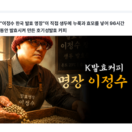
"이정수 한국 발효 명장"이 직접 생두에 누룩과 효모를 넣어 96시간
동안 발효시켜 만든 호기성발효 커피