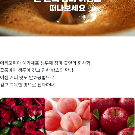
에티오피아 예가체프 생두에 장미 꽃잎의 화사함
콜롬비아 생두
에 깊고
진한 뱅쇼의 만남
이젠 커피 맛도 발효공법으로
깊고 그윽한 맛으로 진화하다!