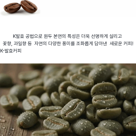
K발효 공법으로
원두 본연의 특성은 더욱 선명하게 살리고
꽃향, 과일향 등
자연의
다양한 풍미를 조화롭게 담아낸 새로운 커피!
K-발효커피