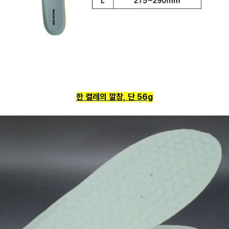
한 켤레의 깔창, 단 56g